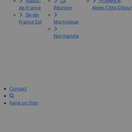
Hauts-
La
Provence-
de-France
Réunion
Alpes-Côte-D’Azur
Ile-de-
France Est
Martinique
Normandie
Le Labo des histoires est une
association de loi 1901
dédiée à l’initiation à l’écriture
créative
pour toutes et tous.
Contact
Faire un Don