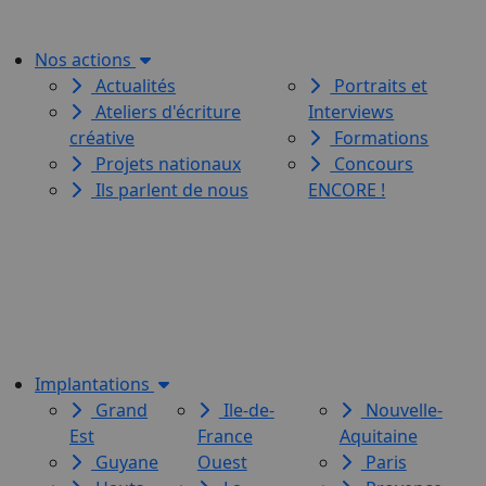
pour toutes et tous.
Nos actions
Actualités
Portraits et
Ateliers d'écriture
Interviews
créative
Formations
Projets nationaux
Concours
Ils parlent de nous
ENCORE !
Le Labo des histoires est une
association de loi 1901
dédiée à l’initiation à l’écriture
créative
pour toutes et tous.
Implantations
Grand
Ile-de-
Nouvelle-
Est
France
Aquitaine
Guyane
Ouest
Paris