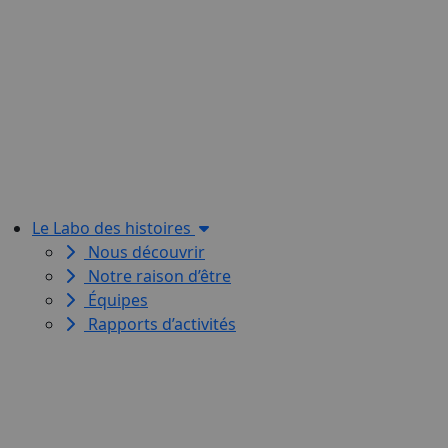
Le Labo des histoires
Nous découvrir
Notre raison d’être
Équipes
Rapports d’activités
Le Labo des histoires est une
association de loi 1901
dédiée à l’initiation à l’écriture
créative